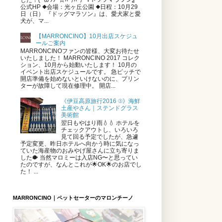
した！(*’ω’ﾉﾉﾞ☆ﾊﾟﾁﾊﾟﾁ 『ドッグマラソン』
公式HP ◆会場：光ヶ丘公園 ◆日程：10月29
日（日） 『ドッグマラソン』は、愛犬家と愛
犬が、マ...
【MARRONCINO】10月出店スケジュ
ールご案内
MARRONCINOファンの皆様、大変お待たせ
いたしました！ MARRONCINO 2017 コレク
ション、10月から始動いたします！ 10月の
イベント出店スケジュールです。 急ピッチで
開店準備を始めないといけないのに、プリン
ターが故障して現在修理中。 開店...
《伊豆高原旅行2016 ③》海鮮
土産やさん｜ステンドグラス
美術館
翌日もやはり雨💧💧 ホテルを
チェックアウトし、いろいろ
見て回る予定でしたが、急遽
予定変更、昨日ホテルへ向かう時に気になっ
ていた海産物のおみやげ屋さんに立ち寄りま
した🐡 当然マロミーは入店NG〜と思ってい
たのですが、なんとこれが🌟OK🌟のお店でし
た！ ...
MARRONCINO｜ペットセーターのマロンチーノ