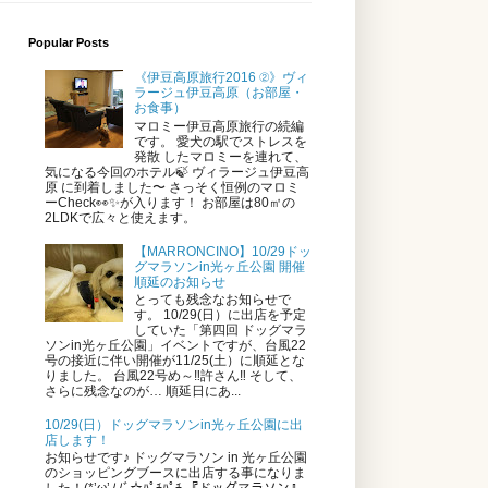
Popular Posts
《伊豆高原旅行2016 ②》ヴィ
ラージュ伊豆高原（お部屋・
お食事）
マロミー伊豆高原旅行の続編
です。 愛犬の駅でストレスを
発散 したマロミーを連れて、
気になる今回のホテル🍃 ヴィラージュ伊豆高
原 に到着しました〜 さっそく恒例のマロミ
ーCheck👀✨が入ります！ お部屋は80㎡の
2LDKで広々と使えます。
【MARRONCINO】10/29ドッ
グマラソンin光ヶ丘公園 開催
順延のお知らせ
とっても残念なお知らせで
す。 10/29(日）に出店を予定
していた「第四回 ドッグマラ
ソンin光ヶ丘公園」イベントですが、台風22
号の接近に伴い開催が11/25(土）に順延とな
りました。 台風22号め～‼許さん‼ そして、
さらに残念なのが… 順延日にあ...
10/29(日）ドッグマラソンin光ヶ丘公園に出
店します！
お知らせです♪ ドッグマラソン in 光ヶ丘公園
のショッピングブースに出店する事になりま