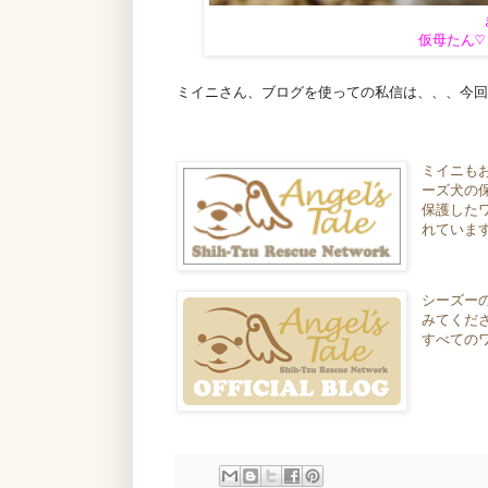
仮母たん♡
ミイニさん、ブログを使っての私信は、、、今回
ミイニも
ーズ犬の
保護した
れていま
シーズー
みてくだ
すべての