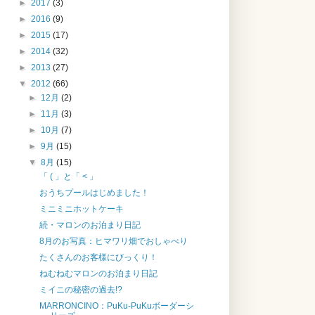
►
2017
(3)
►
2016
(9)
►
2015
(17)
►
2014
(32)
►
2013
(27)
▼
2012
(66)
►
12月
(2)
►
11月
(3)
►
10月
(7)
►
9月
(15)
▼
8月
(15)
「 ( 」と「 < 」
おうちプールはじめました！
ミニミニホットケーキ
続・マロンのお泊まり日記
8月のお写真：ヒマワリ畑でおしゃべり
たくさんのお客様にびっくり！
ねむねむマロンのお泊まり日記
ミイニの秘密の過去!?
MARRONCINO：PuKu-PuKuボーダーシ