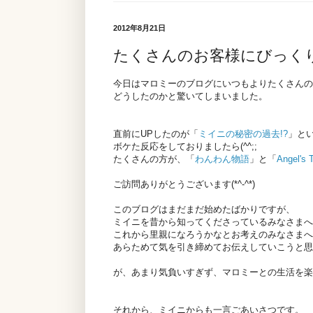
2012年8月21日
たくさんのお客様にびっく
今日はマロミーのブログにいつもよりたくさんの
どうしたのかと驚いてしまいました。
直前にUP
したのが「
ミイニの秘密の過去!?
」と
ボケた反応をしておりましたら(^^;;
たくさんの方が、「
わんわん物語
」と「
Angel's 
ご訪問ありがとうございます(*^-^*)
このブログはまだまだ始めたばかりですが、
ミイニを昔から知ってくださっているみなさまへ
これから里親になろうかなとお考えのみなさまへ
あらためて気を引き締めてお伝えしていこうと思
が、あまり気負いすぎず、マロミーとの生活を楽
それから、ミイニからも一言ごあいさつです。