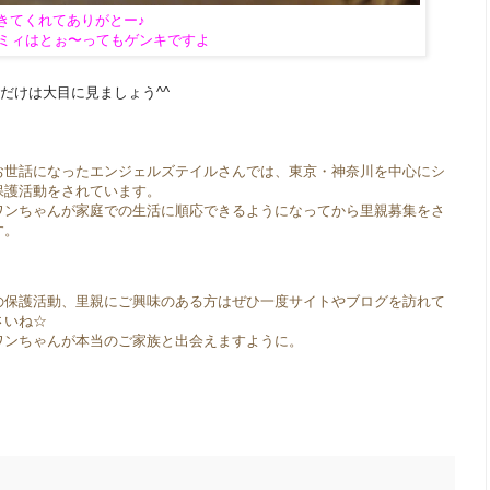
きてくれてありがとー♪
ミィはとぉ〜ってもゲンキですよ
だけは大目に見ましょう^^
お世話になった
エンジェルズテイルさんでは、
東京・神奈川を中心にシ
保護活動をされています。
ワンちゃんが家庭での生活に順応できるように
なってから
里親募集をさ
す。
の保護活動、里親にご興味のある方はぜひ一度サイトやブログを訪れて
さいね☆
ワンちゃんが本当のご家族と出会えますように。