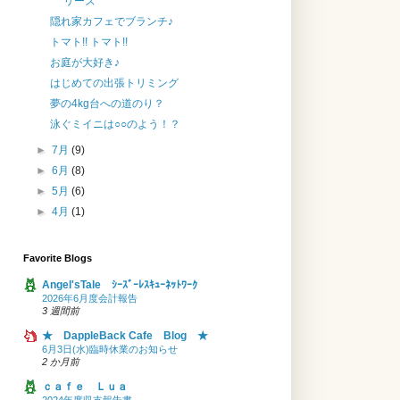
リーズ
隠れ家カフェでブランチ♪
トマト!! トマト!!
お庭が大好き♪
はじめての出張トリミング
夢の4kg台への道のり？
泳ぐミイニは○○のよう！？
►
7月
(9)
►
6月
(8)
►
5月
(6)
►
4月
(1)
Favorite Blogs
Angel'sTale ｼｰｽﾞｰﾚｽｷｭｰﾈｯﾄﾜｰｸ
2026年6月度会計報告
3 週間前
★ DappleBack Cafe Blog ★
6月3日(水)臨時休業のお知らせ
2 か月前
ｃａｆｅ Ｌｕａ
2024年度収支報告書